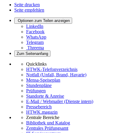
Seite drucken
Seite empfehlen
Optionen zum Teilen anzeigen
LinkedIn
Facebook
WhatsApp
Telegram
Threema
Zum Seitenanfang
Quicklinks
HTWK-Telefonverzeichnis
Notfall (Unfall, Brand, Havarie)
Mensa-Speiseplan
Stundenpläne
Prüfungen
Standorte & Anreise
E-Mail / Webmailer (Dienste intern)
Pressebereich
HTWK.magazin
Zentrale Bereiche
Bibliothek und Katalog
Zentrales Prüfungsamt