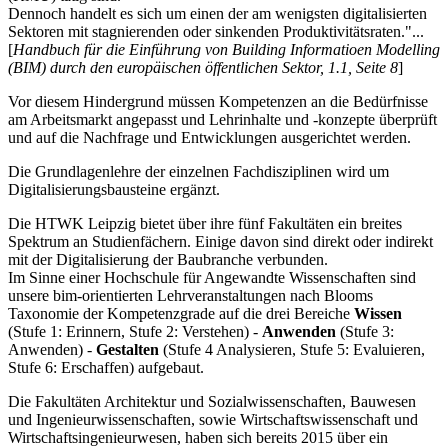
Dennoch handelt es sich um einen der am wenigsten digitalisierten
Sektoren mit stagnierenden oder sinkenden Produktivitätsraten."...
[
Handbuch für die Einführung von Building Informatioen Modelling
(BIM) durch den europäischen öffentlichen Sektor, 1.1, Seite 8
]
Vor diesem Hindergrund müssen Kompetenzen an die Bedürfnisse
am Arbeitsmarkt angepasst und Lehrinhalte und -konzepte überprüft
und auf die Nachfrage und Entwicklungen ausgerichtet werden.
Die Grundlagenlehre der einzelnen Fachdisziplinen wird um
Digitalisierungsbausteine ergänzt.
Die HTWK Leipzig bietet über ihre fünf Fakultäten ein breites
Spektrum an Studienfächern. Einige davon sind direkt oder indirekt
mit der Digitalisierung der Baubranche verbunden.
Im Sinne einer Hochschule für Angewandte Wissenschaften sind
unsere bim-orientierten Lehrveranstaltungen nach Blooms
Taxonomie der Kompetenzgrade auf die drei Bereiche
Wissen
(Stufe 1: Erinnern, Stufe 2: Verstehen) -
Anwenden
(Stufe 3:
Anwenden) -
Gestalten
(Stufe 4 Analysieren, Stufe 5: Evaluieren,
Stufe 6: Erschaffen) aufgebaut.
Die Fakultäten Architektur und Sozialwissenschaften, Bauwesen
und Ingenieurwissenschaften, sowie Wirtschaftswissenschaft und
Wirtschaftsingenieurwesen, haben sich bereits 2015 über ein