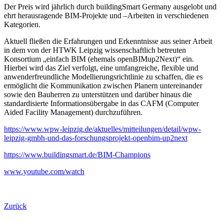
Der Preis wird jährlich durch buildingSmart Germany ausgelobt und
ehrt herausragende BIM-Projekte und –Arbeiten in verschiedenen
Kategorien.
Aktuell fließen die Erfahrungen und Erkenntnisse aus seiner Arbeit
in dem von der HTWK Leipzig wissenschaftlich betreuten
Konsortium „einfach BIM (ehemals openBIMup2Next)“ ein.
Hierbei wird das Ziel verfolgt, eine umfangreiche, flexible und
anwenderfreundliche Modellierungsrichtlinie zu schaffen, die es
ermöglicht die Kommunikation zwischen Planern untereinander
sowie den Bauherren zu unterstützen und darüber hinaus die
standardisierte Informationsübergabe in das CAFM (Computer
Aided Facility Management) durchzuführen.
https://www.wpw-leipzig.de/aktuelles/mitteilungen/detail/wpw-
leipzig-gmbh-und-das-forschungsprojekt-openbim-up2next
https://www.buildingsmart.de/BIM-Champions
www.youtube.com/watch
Zurück