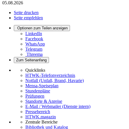
05.08.2026
Seite drucken
Seite empfehlen
Optionen zum Teilen anzeigen
LinkedIn
Facebook
WhatsApp
Telegram
Threema
Zum Seitenanfang
Quicklinks
HTWK-Telefonverzeichnis
Notfall (Unfall, Brand, Havarie)
Mensa-Speiseplan
Stundenpläne
Prüfungen
Standorte & Anreise
E-Mail / Webmailer (Dienste intern)
Pressebereich
HTWK.magazin
Zentrale Bereiche
Bibliothek und Katalog