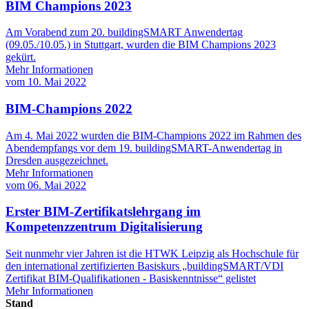
BIM Champions 2023
Am Vorabend zum 20. buildingSMART Anwendertag
(09.05./10.05.) in Stuttgart, wurden die BIM Champions 2023
gekürt.
Mehr Informationen
vom
10. Mai 2022
BIM-Champions 2022
Am 4. Mai 2022 wurden die BIM-Champions 2022 im Rahmen des
Abendempfangs vor dem 19. buildingSMART-Anwendertag in
Dresden ausgezeichnet.
Mehr Informationen
vom
06. Mai 2022
Erster BIM-Zertifikatslehrgang im
Kompetenzzentrum Digitalisierung
Seit nunmehr vier Jahren ist die HTWK Leipzig als Hochschule für
den international zertifizierten Basiskurs „buildingSMART/VDI
Zertifikat BIM-Qualifikationen - Basiskenntnisse“ gelistet
Mehr Informationen
Stand